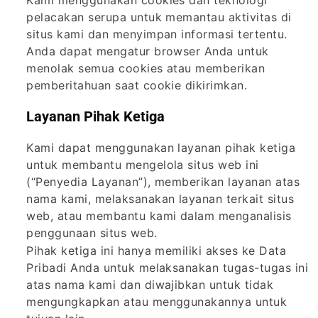
Kami menggunakan cookies dan teknologi
pelacakan serupa untuk memantau aktivitas di
situs kami dan menyimpan informasi tertentu.
Anda dapat mengatur browser Anda untuk
menolak semua cookies atau memberikan
pemberitahuan saat cookie dikirimkan.
Layanan Pihak Ketiga
Kami dapat menggunakan layanan pihak ketiga
untuk membantu mengelola situs web ini
(“Penyedia Layanan”), memberikan layanan atas
nama kami, melaksanakan layanan terkait situs
web, atau membantu kami dalam menganalisis
penggunaan situs web.
Pihak ketiga ini hanya memiliki akses ke Data
Pribadi Anda untuk melaksanakan tugas-tugas ini
atas nama kami dan diwajibkan untuk tidak
mengungkapkan atau menggunakannya untuk