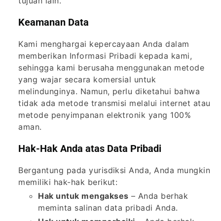
tujuan lain.
Keamanan Data
Kami menghargai kepercayaan Anda dalam
memberikan Informasi Pribadi kepada kami,
sehingga kami berusaha menggunakan metode
yang wajar secara komersial untuk
melindunginya. Namun, perlu diketahui bahwa
tidak ada metode transmisi melalui internet atau
metode penyimpanan elektronik yang 100%
aman.
Hak-Hak Anda atas Data Pribadi
Bergantung pada yurisdiksi Anda, Anda mungkin
memiliki hak-hak berikut:
Hak untuk mengakses
– Anda berhak
meminta salinan data pribadi Anda.