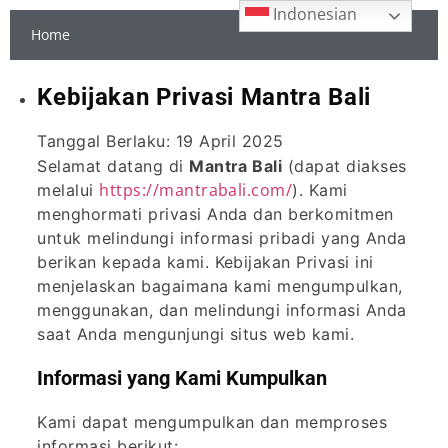
Indonesian
Home
Kebijakan Privasi Mantra Bali
Tanggal Berlaku: 19 April 2025
Selamat datang di
Mantra Bali
(dapat diakses
https://mantrabali.com/
melalui
). Kami
menghormati privasi Anda dan berkomitmen
untuk melindungi informasi pribadi yang Anda
berikan kepada kami. Kebijakan Privasi ini
menjelaskan bagaimana kami mengumpulkan,
menggunakan, dan melindungi informasi Anda
saat Anda mengunjungi situs web kami.
Informasi yang Kami Kumpulkan
Kami dapat mengumpulkan dan memproses
informasi berikut: