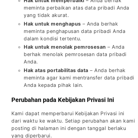
Hak untuk memperbaiki
– Anda berhak
meminta perbaikan atas data pribadi Anda
yang tidak akurat.
Hak untuk menghapus
– Anda berhak
meminta penghapusan data pribadi Anda
dalam kondisi tertentu.
Hak untuk menolak pemrosesan
– Anda
berhak menolak pemrosesan data pribadi
Anda.
Hak atas portabilitas data
– Anda berhak
meminta agar kami mentransfer data pribadi
Anda kepada pihak lain.
Perubahan pada Kebijakan Privasi Ini
Kami dapat memperbarui Kebijakan Privasi ini
dari waktu ke waktu. Setiap perubahan akan kami
posting di halaman ini dengan tanggal berlaku
yang diperbarui.