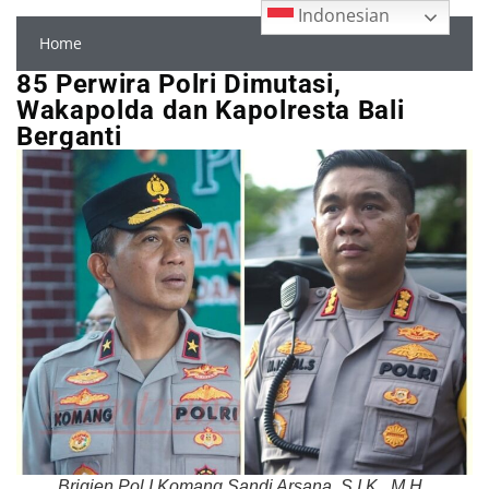
Indonesian
Home
85 Perwira Polri Dimutasi,
Wakapolda dan Kapolresta Bali
Berganti
Brigjen Pol I Komang Sandi Arsana, S.I.K., M.H.,