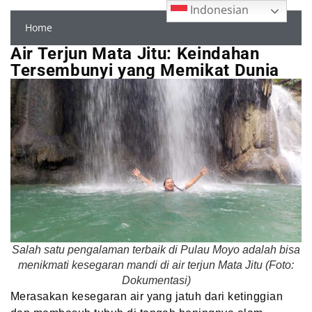
Indonesian
Home
Air Terjun Mata Jitu: Keindahan
Tersembunyi yang Memikat Dunia
Salah satu pengalaman terbaik di Pulau Moyo adalah bisa
menikmati kesegaran mandi di air terjun Mata Jitu (Foto:
Dokumentasi)
Merasakan kesegaran air yang jatuh dari ketinggian