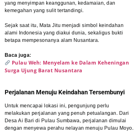
yang menyimpan keanggunan, kedamaian, dan
kemegahan yang sulit tertandingi.
Sejak saat itu, Mata Jitu menjadi simbol keindahan
alami Indonesia yang diakui dunia, sekaligus bukti
betapa mempesonanya alam Nusantara.
Baca juga:
Pulau Weh: Menyelam ke Dalam Keheningan
Surga Ujung Barat Nusantara
Perjalanan Menuju Keindahan Tersembunyi
Untuk mencapai lokasi ini, pengunjung perlu
melakukan perjalanan yang penuh petualangan. Dari
Desa Ai Bari di Pulau Sumbawa, perjalanan dimulai
dengan menyewa perahu nelayan menuju Pulau Moyo.