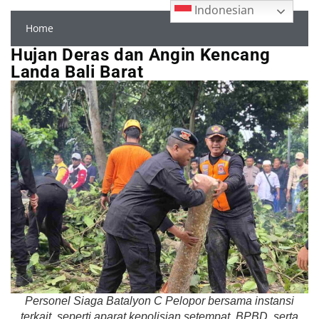
Indonesian
Home
Hujan Deras dan Angin Kencang
Landa Bali Barat
Personel Siaga Batalyon C Pelopor bersama instansi
terkait, seperti aparat kepolisian setempat, BPBD, serta