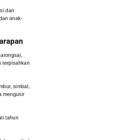
isi dan
 dan anak-
Harapan
Barongsai,
k terpisahkan
mbur, simbal,
a mengusir
li tahun