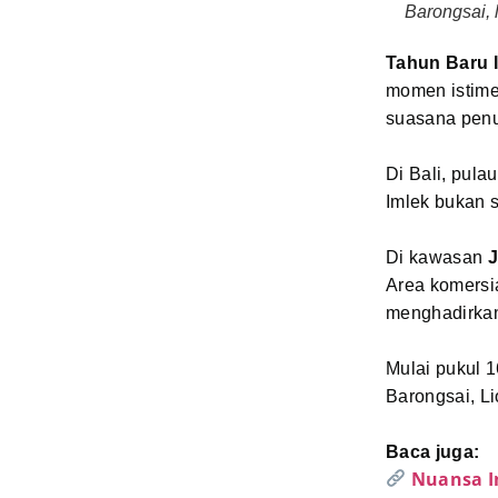
Barongsai, 
Tahun Baru 
momen istime
suasana penu
Di Bali, pula
Imlek bukan 
Di kawasan
J
Area komersia
menghadirkan
Mulai pukul 
Barongsai, L
Baca juga:
Nuansa I