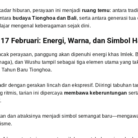
kadar hiburan, perayaan ini menjadi
ruang temu
: antara trad
antara
budaya Tionghoa dan Bali
, serta antara generasi tua
lajar mengenal keberagaman sejak dini.
17 Februari: Energi, Warna, dan Simbol 
ncak perayaan, panggung akan dipenuhi energi khas Imlek. 
 naga), dan Wushu tampil sebagai tiga elemen utama yang ta
n Tahun Baru Tionghoa.
dir dengan gerakan lincah dan ekspresif. Diiringi tabuhan ta
 ritmis, tarian ini dipercaya
membawa keberuntungan
sert
.
tan dan atraksinya menjadi simbol semangat baru—mengawa
isme.