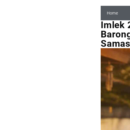
Home
Imlek 
Barong
Samast