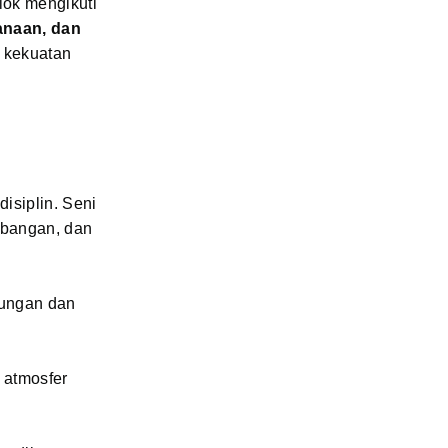
lok mengikuti
anaan, dan
 kekuatan
isiplin. Seni
imbangan, dan
tungan dan
 atmosfer