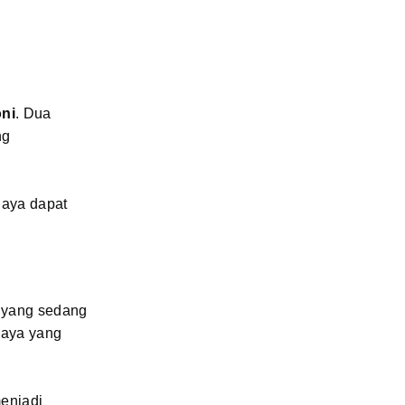
oni
. Dua
ng
daya dapat
n yang sedang
daya yang
menjadi