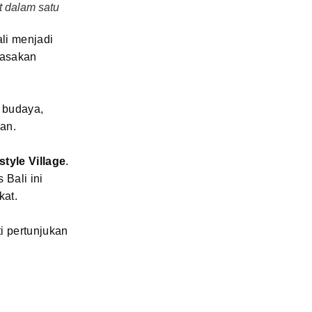
t dalam satu
li menjadi
rasakan
i budaya,
an.
tyle Village
.
 Bali ini
kat.
i pertunjukan