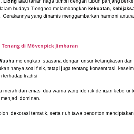
u,
Liong
atau tarian naga tampil dengan tubuh panjang berke
 dalam budaya Tionghoa melambangkan
kekuatan, kebijaks
n
. Gerakannya yang dinamis menggambarkan harmoni antara
g Tenang di Mövenpick Jimbaran
Wushu
melengkapi suasana dengan unsur ketangkasan dan d
 bukan hanya soal fisik, tetapi juga tentang konsentrasi, kese
terhadap tradisi.
a merah dan emas, dua warna yang identik dengan keberun
 menjadi dominan.
on, dekorasi tematik, serta riuh tawa penonton menciptakan