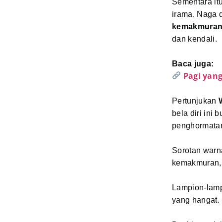
Sementara it
irama. Naga
kemakmura
dan kendali.
Baca juga:
Pagi yan
Pertunjukan
bela diri ini
penghormatan 
Sorotan warn
kemakmuran,
Lampion-lampi
yang hangat.