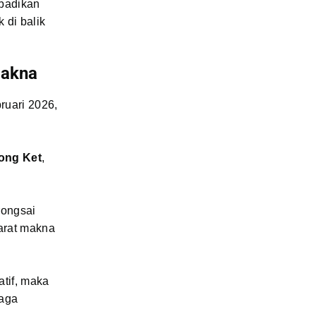
badikan
di balik
Makna
ruari 2026,
ong Ket
,
rongsai
arat makna
tif, maka
jaga