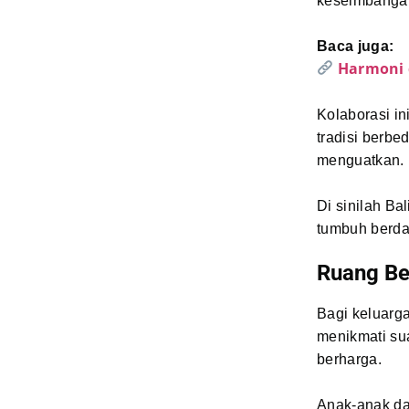
keseimbanga
Baca juga:
Harmoni 
Kolaborasi i
tradisi berbe
menguatkan.
Di sinilah B
tumbuh berd
Ruang Be
Bagi keluarg
menikmati su
berharga.
Anak-anak da