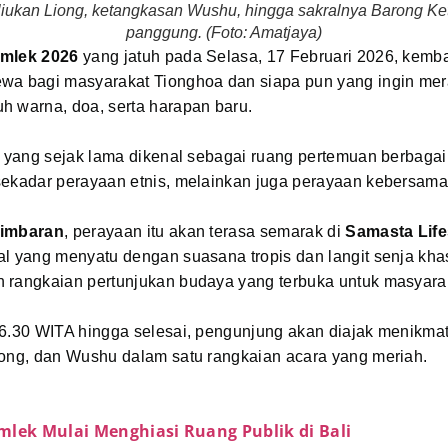
liukan Liong, ketangkasan Wushu, hingga sakralnya Barong Ke
panggung. (Foto: Amatjaya)
Imlek 2026
yang jatuh pada Selasa, 17 Februari 2026, kemba
wa bagi masyarakat Tionghoa dan siapa pun yang ingin me
h warna, doa, serta harapan baru.
u yang sejak lama dikenal sebagai ruang pertemuan berbaga
sekadar perayaan etnis, melainkan juga perayaan kebersama
imbaran
, perayaan itu akan terasa semarak di
Samasta Lifes
l yang menyatu dengan suasana tropis dan langit senja khas
 rangkaian pertunjukan budaya yang terbuka untuk masyara
16.30 WITA hingga selesai, pengunjung akan diajak menikmat
iong, dan Wushu dalam satu rangkaian acara yang meriah.
mlek Mulai Menghiasi Ruang Publik di Bali