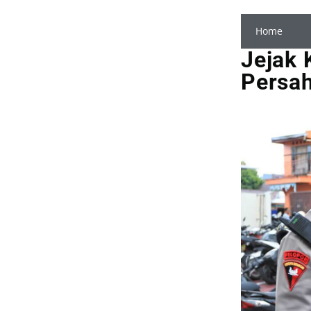
Home
Jejak 
Persah