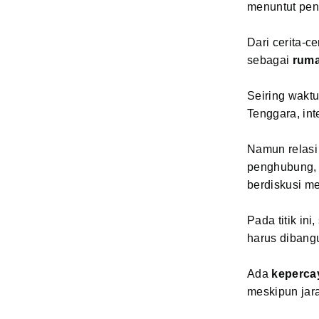
menuntut peng
Dari cerita-c
sebagai
ruma
Seiring wakt
Tenggara, in
Namun relasi 
penghubung, 
berdiskusi me
Pada titik in
harus dibang
Ada
keperca
meskipun jar