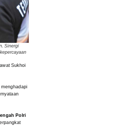
n. Sinergi
n kepercayaan
sawat Sukhoi
n, menghadapi
ernyataan
engah Polri
berpangkat