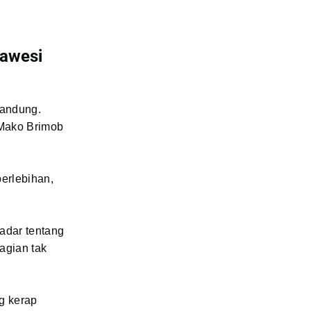
lawesi
Bandung.
i Mako Brimob
erlebihan,
adar tentang
agian tak
ng kerap