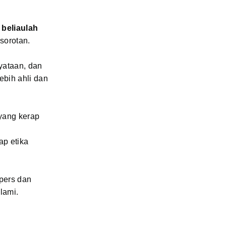
 beliaulah
 sorotan.
yataan, dan
ebih ahli dan
yang kerap
ap etika
 pers dan
lami.