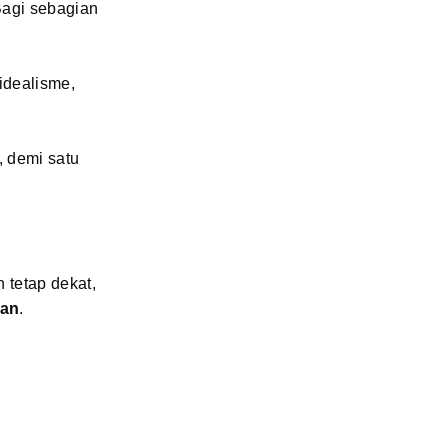
Bagi sebagian
 idealisme,
 demi satu
 tetap dekat,
ran
.