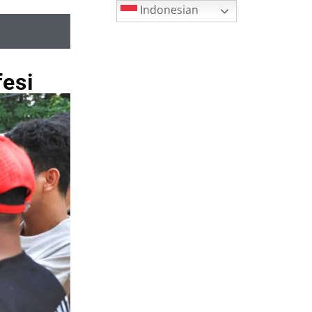
Indonesian
esi