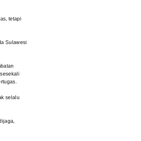
as, tetapi
da Sulawesi
mbatan
sesekali
rtugas.
ak selalu
dijaga,