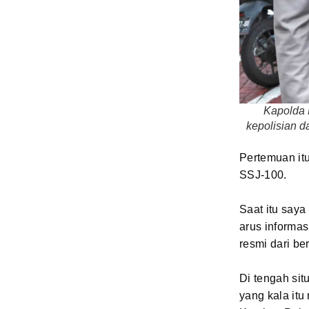
Kapolda M
kepolisian d
Pertemuan itu
SSJ-100.
Saat itu say
arus informas
resmi dari be
Di tengah sit
yang kala it