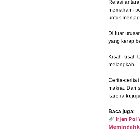
Relasi antara
memahami per
untuk menjag
Di luar urusa
yang kerap b
Kisah-kisah t
melangkah.
Cerita-cerita
makna. Dari s
karena
kejuj
Baca juga:
Irjen Po
Memindahkan