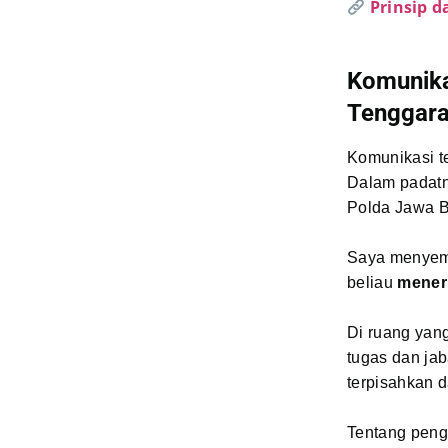
Prinsip d
Komunika
Tenggar
Komunikasi te
Dalam padatny
Polda Jawa B
Saya menyempa
beliau
mener
Di ruang yan
tugas dan ja
terpisahkan d
Tentang penga