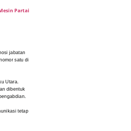
Mesin Partai
mosi jabatan
nomor satu di
ku Utara.
an dibentuk
 pengabdian.
unikasi tetap