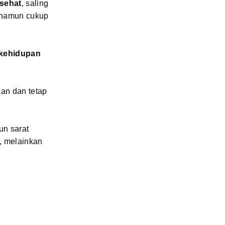
 sehat
, saling
, namun cukup
kehidupan
aan dan tetap
un sarat
g, melainkan