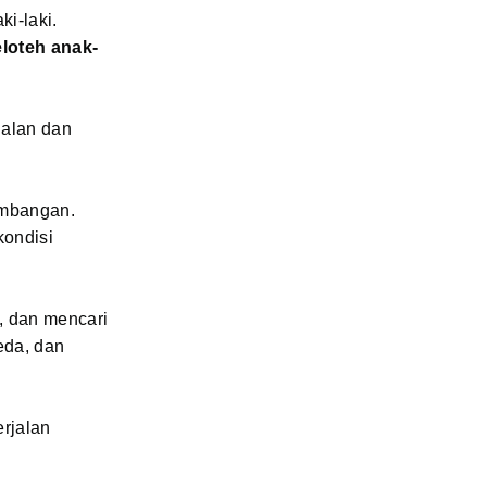
i-laki.
eloteh anak-
jalan dan
timbangan.
kondisi
, dan mencari
eda, dan
erjalan