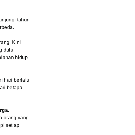
unjungi tahun
rbeda.
ang. Kini
g dulu
alanan hidup
 hari berlalu
ari betapa
arga
.
a orang yang
pi setiap