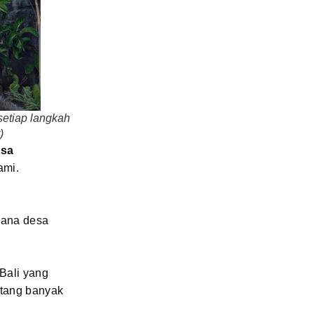
setiap langkah
)
sa
ami.
sana desa
Bali yang
ntang banyak