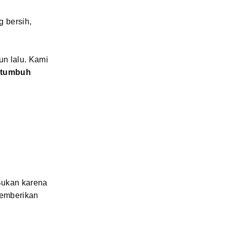
g bersih,
n lalu. Kami
ertumbuh
Bukan karena
memberikan