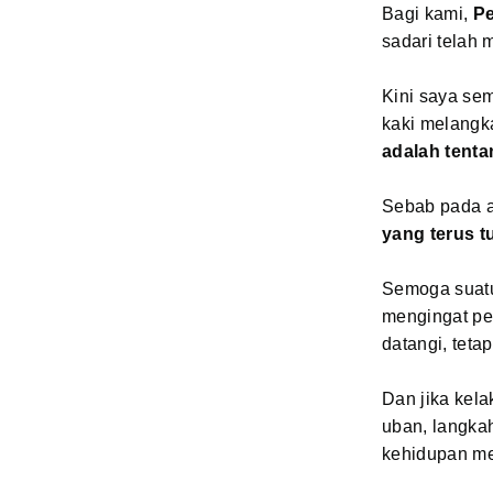
Bagi kami,
Pe
sadari telah 
Kini saya se
kaki melangk
adalah tenta
Sebab pada a
yang terus t
Semoga suatu
mengingat pe
datangi, teta
Dan jika kela
uban, langkah
kehidupan me