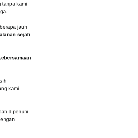
g tanpa kami
rga.
berapa jauh
alanan sejati
kebersamaan
sih
ang kami
dah dipenuhi
 dengan