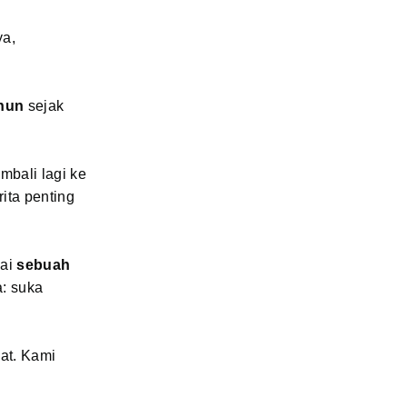
ya,
ahun
sejak
mbali lagi ke
ita penting
gai
sebuah
: suka
at. Kami