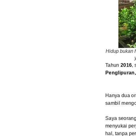
Hidup bukan h
Tahun
2016
,
Penglipuran,
Hanya dua or
sambil mengo
Saya seorang
menyukai per
hal, tanpa pe