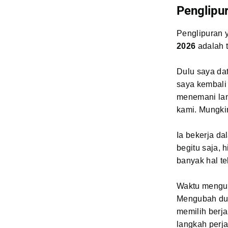
Penglipu
Penglipuran 
2026
adalah 
Dulu saya da
saya kembali
menemani lan
kami. Mungki
Ia bekerja da
begitu saja, 
banyak hal te
Waktu meng
Mengubah dua
memilih berja
langkah perj