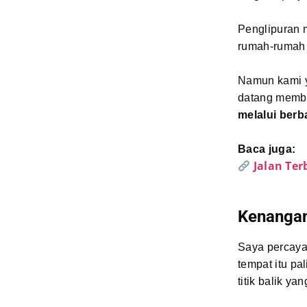
Penglipuran m
rumah-rumah 
Namun kami y
datang memba
melalui ber
Baca juga:
Jalan Te
Kenanga
Saya percaya
tempat itu p
titik balik ya