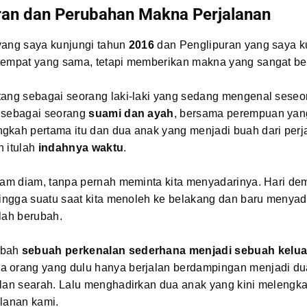
ran dan Perubahan Makna Perjalanan
yang saya kunjungi tahun
2016
dan Penglipuran yang saya k
tempat yang sama, tetapi memberikan makna yang sangat be
tang sebagai seorang laki-laki yang sedang mengenal seseor
 sebagai seorang
suami dan ayah
, bersama perempuan yan
gkah pertama itu dan dua anak yang menjadi buah dari perj
n itulah
indahnya waktu
.
lam diam, tanpa pernah meminta kita menyadarinya. Hari demi
hingga suatu saat kita menoleh ke belakang dan baru menyad
lah berubah.
ubah
sebuah perkenalan sederhana menjadi sebuah kelu
 orang yang dulu hanya berjalan berdampingan menjadi du
lan searah. Lalu menghadirkan dua anak yang kini melengka
alanan kami.