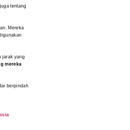
juga tentang
ran. Mereka
 digunakan
u jarak yang
ng mereka
dar berpindah
unia