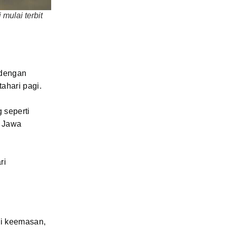
mulai terbit
 dengan
ahari pagi.
 seperti
, Jawa
ri
di keemasan,