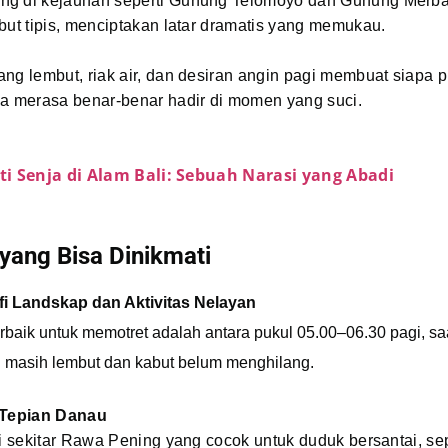
g di kejauhan seperti Gunung Telomoyo dan Gunung Merb
but tipis, menciptakan latar dramatis yang memukau.
ng lembut, riak air, dan desiran angin pagi membuat siapa 
na merasa benar-benar hadir di momen yang suci.
i Senja di Alam Bali: Sebuah Narasi yang Abadi
 yang Bisa Dinikmati
fi Landskap dan Aktivitas Nelayan
rbaik untuk memotret adalah antara pukul 05.00–06.30 pagi, s
i masih lembut dan kabut belum menghilang.
 Tepian Danau
di sekitar Rawa Pening yang cocok untuk duduk bersantai, sepe