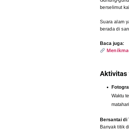
Gunung-gunun
berselimut ka
Suara alam ya
berada di sa
Baca juga:
Menikmat
Aktivitas
Fotogra
Waktu te
matahar
Bersantai di
Banyak titik 