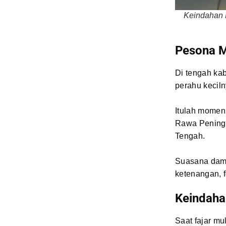
Keindahan R
Pesona M
Di tengah kab
perahu kecil
Itulah momen
Rawa Pening,
Tengah.
Suasana dama
ketenangan, f
Keindaha
Saat fajar mu