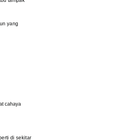
abu tampak
pun yang
aat cahaya
rti di sekitar