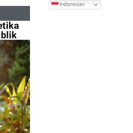
Indonesian
etika
blik