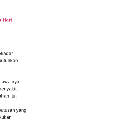
 Hari
sekadar
butuhkan
g awalnya
enyakiti.
han itu.
putusan yang
akukan