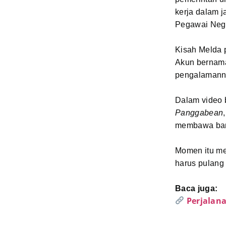
kerja dalam 
Pegawai Nege
Kisah Melda p
Akun berna
pengalamanny
Dalam video 
Panggabean
membawa bar
Momen itu me
harus pulang
Baca juga:
Perjalana