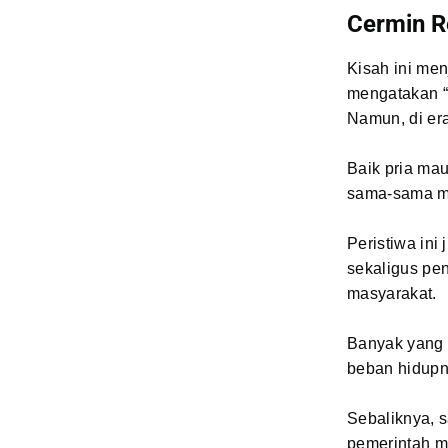
Cermin R
Kisah ini men
mengatakan “D
Namun, di era
Baik pria ma
sama-sama me
Peristiwa in
sekaligus pe
masyarakat.
Banyak yang 
beban hidupn
Sebaliknya, s
pemerintah m