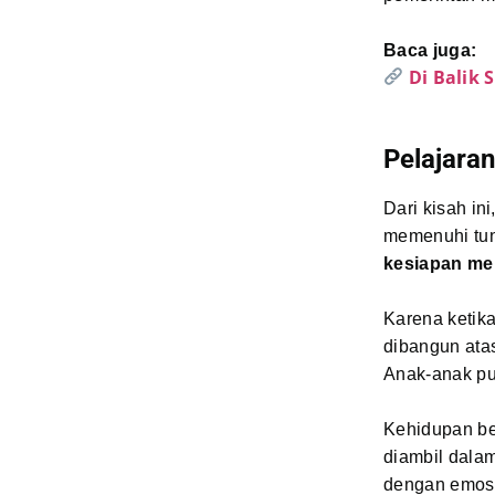
Baca juga:
Di Balik
Pelajara
Dari kisah in
memenuhi tun
kesiapan me
Karena ketik
dibangun atas
Anak-anak pu
Kehidupan be
diambil dalam
dengan emosi 