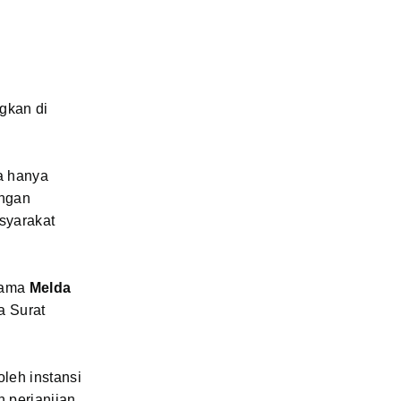
ngkan di
a hanya
engan
syarakat
nama
Melda
a Surat
leh instansi
n perjanjian