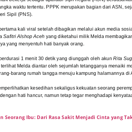
jangka waktu tertentu. PPPK merupakan bagian dari ASN, sej
ri Sipil (PNS).
ertama kali viral setelah dibagikan melalui akun media sosi
ma
Safitri Alshop Aceh
yang diketahui milik Melda membagika
a yang menyentuh hati banyak orang.
berdurasi 1 menit 30 detik yang diunggah oleh akun
Rita Sugi
, terlihat Melda diantar oleh sejumlah tetangganya menaiki m
ang-barang rumah tangga menuju kampung halamannya di A
mperlihatkan kesedihan sekaligus kekuatan seorang perem
 dengan hati hancur, namun tetap tegar menghadapi kenyata
n Seorang Ibu: Dari Rasa Sakit Menjadi Cinta yang Ta