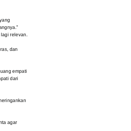
 yang
angnya.”
lagi relevan.
ras, dan
ruang empati
ati dari
meringankan
nta agar