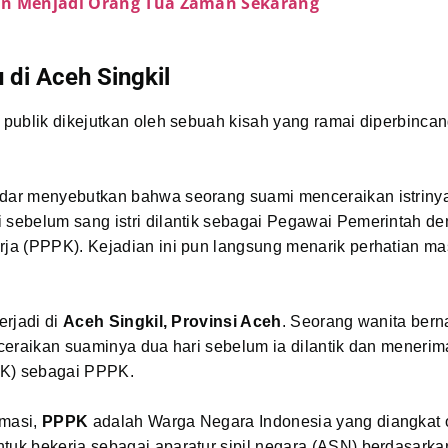
n Menjadi Orang Tua Zaman Sekarang
u di Aceh Singkil
, publik dikejutkan oleh sebuah kisah yang ramai diperbinca
edar menyebutkan bahwa seorang suami menceraikan istriny
i sebelum sang istri dilantik sebagai Pegawai Pemerintah d
rja (PPPK). Kejadian ini pun langsung menarik perhatian ma
terjadi di
Aceh Singkil, Provinsi Aceh
. Seorang wanita ber
ceraikan suaminya dua hari sebelum ia dilantik dan menerim
K) sebagai PPPK.
rmasi,
PPPK
adalah Warga Negara Indonesia yang diangkat o
tuk bekerja sebagai aparatur sipil negara (ASN) berdasarka