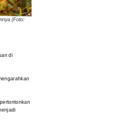
mnya (Foto:
san di
 mengarahkan
ipertontonkan
menjadi