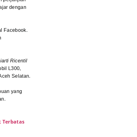
ajar dengan
al Facebook.
n
arti Ricentil
obil L300,
ceh Selatan.
puan yang
an.
k Terbatas