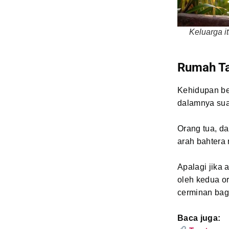
Keluarga i
Rumah Ta
Kehidupan be
dalamnya suam
Orang tua, d
arah bahtera
Apalagi jika
oleh kedua o
cerminan bag
Baca juga: