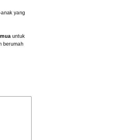
k-anak yang
semua
untuk
am berumah