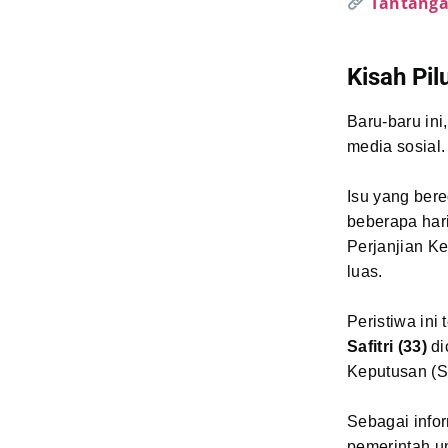
Tantanga
Kisah Pil
Baru-baru ini
media sosial.
Isu yang ber
beberapa har
Perjanjian Ke
luas.
Peristiwa ini 
Safitri (33)
di
Keputusan (S
Sebagai info
pemerintah un