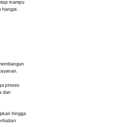
tetap mampu
n hangat.
ah membangun
elayanan.
uga proses
a dan
apkan hingga
erhatian