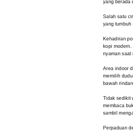
yang berada 
Salah satu ci
yang tumbuh d
Kehadiran po
kopi modern.
nyaman saat 
Area indoor d
memilih duduk
bawah rinda
Tidak sedikit
membaca buku
sambil mengam
Perpaduan de