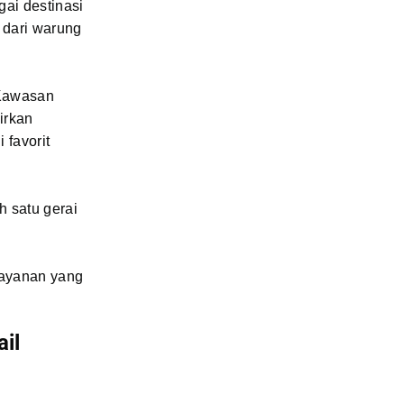
ai destinasi
 dari warung
 Kawasan
irkan
 favorit
h satu gerai
layanan yang
il