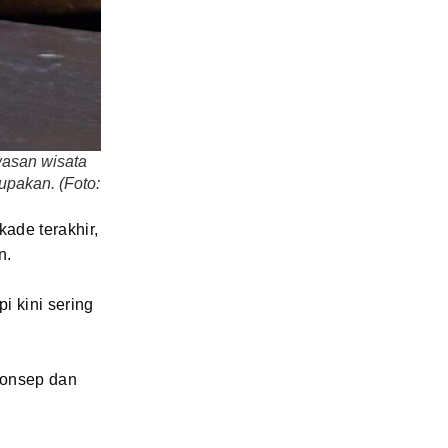
wasan wisata
upakan. (Foto:
ade terakhir,
n.
i kini sering
konsep dan