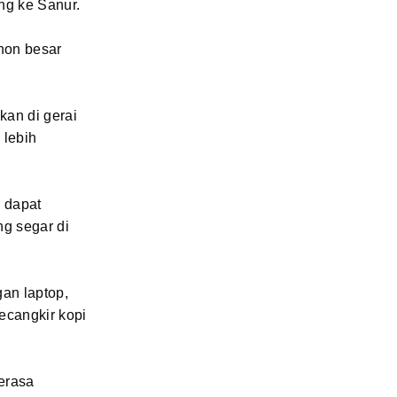
ng ke Sanur.
ohon besar
kan di gerai
 lebih
g dapat
ng segar di
an laptop,
ecangkir kopi
erasa