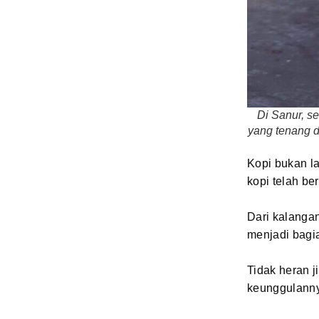
Di Sanur, s
yang tenang d
Kopi bukan l
kopi telah b
Dari kalangan
menjadi bagian
Tidak heran j
keunggulann