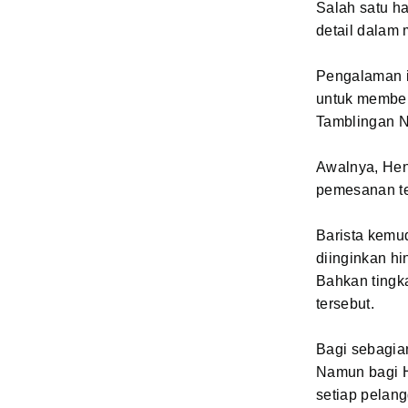
Salah satu h
detail dalam
Pengalaman i
untuk membeli
Tamblingan N
Awalnya, He
pemesanan ter
Barista kemu
diinginkan hi
Bahkan tingk
tersebut.
Bagi sebagian
Namun bagi H
setiap pelan