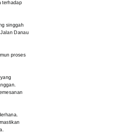
a terhadap
ng singgah
i Jalan Danau
amun proses
 yang
anggan.
 pemesanan
derhana.
emastikan
a.