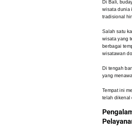
Di Bali, buda
wisata dunia 
tradisional hi
Salah satu k
wisata yang 
berbagai temp
wisatawan d
Di tengah ban
yang menawar
Tempat ini m
telah dikenal
Pengalam
Pelayana