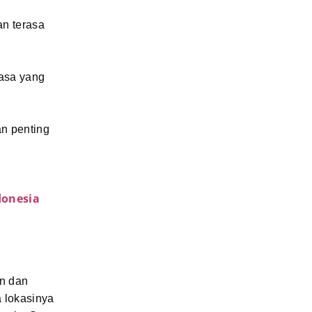
n terasa
asa yang
an penting
donesia
in dan
a lokasinya