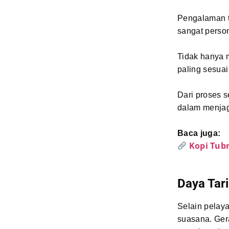
Pengalaman t
sangat person
Tidak hanya 
paling sesua
Dari proses s
dalam menjag
Baca juga:
Kopi Tub
Daya Tar
Selain pelaya
suasana. Gera