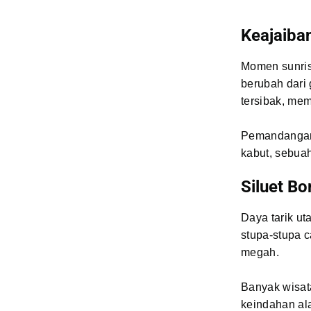
Keajaiba
Momen sunrise
berubah dari
tersibak, me
Pemandangan 
kabut, sebuah
Siluet B
Daya tarik ut
stupa-stupa 
megah.
Banyak wisat
keindahan al