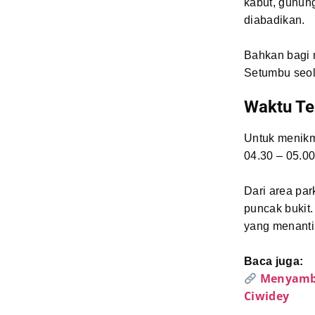
kabut, gunun
diabadikan.
Bahkan bagi m
Setumbu seol
Waktu Te
Untuk menikm
04.30 – 05.00
Dari area par
puncak bukit.
yang menanti 
Baca juga:
Menyambu
Ciwidey