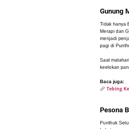
Gunung M
Tidak hanya 
Merapi dan G
menjadi penj
pagi di Punt
Saat matahar
keelokan pan
Baca juga:
Tebing K
Pesona B
Punthuk Setu