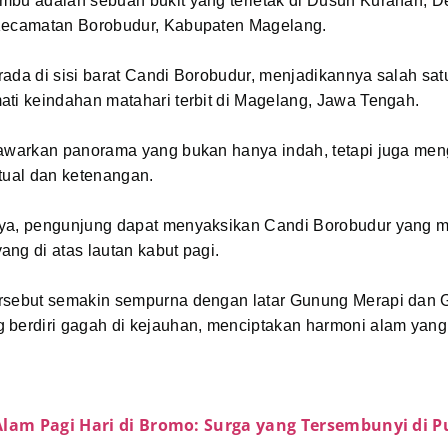
mbu adalah sebuah bukit yang terletak di Dusun Kurahan, D
Kecamatan Borobudur, Kabupaten Magelang.
ada di sisi barat Candi Borobudur, menjadikannya salah satu
ti keindahan matahari terbit di Magelang, Jawa Tengah.
nawarkan panorama yang bukan hanya indah, tetapi juga me
tual dan ketenangan.
ya, pengunjung dapat menyaksikan Candi Borobudur yang 
ng di atas lautan kabut pagi.
rsebut semakin sempurna dengan latar Gunung Merapi dan
 berdiri gagah di kejauhan, menciptakan harmoni alam yan
Alam Pagi Hari di Bromo: Surga yang Tersembunyi di P