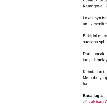
Punthuk Setu
Karangrejo, 
Lokasinya ber
untuk menikma
Bukit ini me
suasana spiri
Dari puncakn
tampak melaya
Keindahan te
Merbabu yang
hati.
Baca juga:
Lukisan 