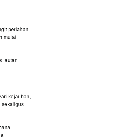
ngit perlahan
h mulai
s lautan
ari kejauhan,
 sekaligus
 mana
a.