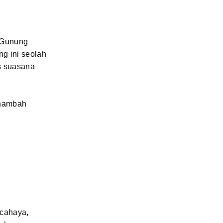
 Gunung
g ini seolah
s suasana
enambah
 cahaya,