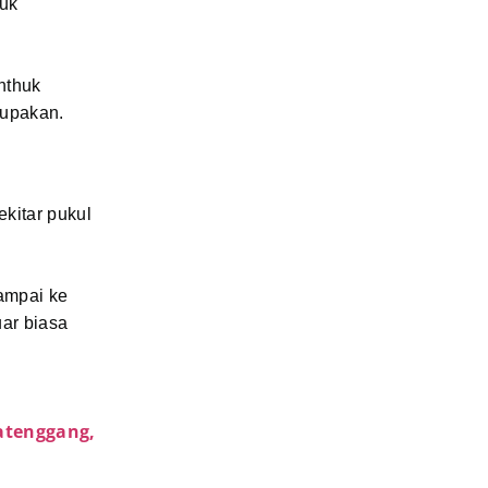
tuk
nthuk
lupakan.
kitar pukul
sampai ke
uar biasa
atenggang,