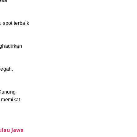
esa
 spot terbaik
nghadirkan
megah,
 Gunung
g memikat
ulau Jawa