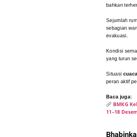
bahkan terhent
Sejumlah rum
sebagian war
evakuasi.
Kondisi semak
yang turun se
Situasi
cuaca
peran aktif p
Baca juga:
BMKG Kel
11–18 Desem
Bhabinka