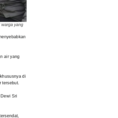
i warga yang
5 menyebabkan
n air yang
 khususnya di
r tersebut.
 Dewi Sri
tersendat,