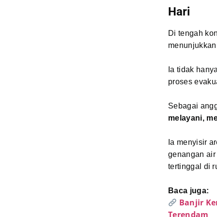
Hari
Di tengah ko
menunjukkan p
Ia tidak hany
proses evakua
Sebagai anggo
melayani, m
Ia menyisir a
genangan air
tertinggal di
Baca juga:
Banjir K
Terendam