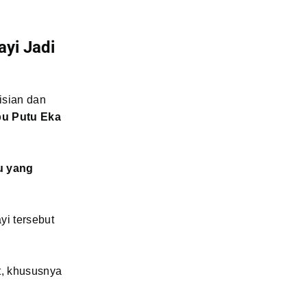
ayi Jadi
lisian dan
bu Putu Eka
.
u yang
i tersebut
t, khususnya