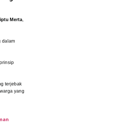
iptu Merta
,
g dalam
prinsip
g terjebak
 warga yang
iman