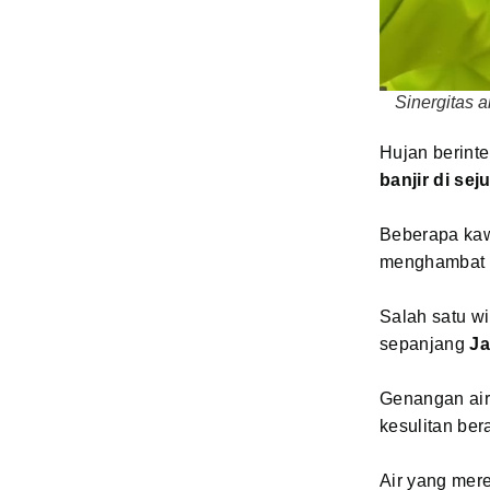
Sinergitas 
Hujan berint
banjir di se
Beberapa kaw
menghambat a
Salah satu w
sepanjang
Ja
Genangan air 
kesulitan bera
Air yang mere