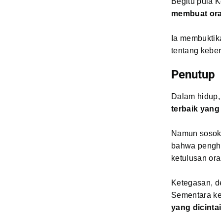
Begitu pula 
membuat ora
Ia membuktik
tentang keber
Penutup
Dalam hidup,
terbaik yang 
Namun sosok
bahwa penghar
ketulusan ora
Ketegasan, d
Sementara ke
yang dicinta