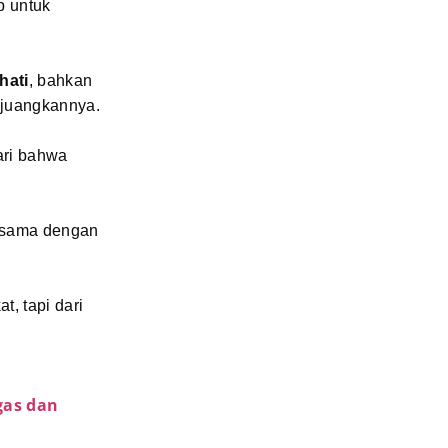
p untuk
hati
, bahkan
rjuangkannya.
ari bahwa
esama dengan
, tapi dari
gas dan