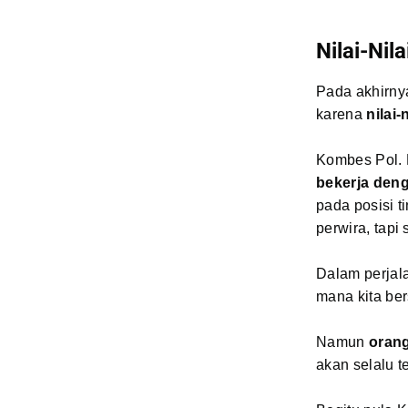
Nilai-Ni
Pada akhirny
karena
nilai-
Kombes Pol. 
bekerja deng
pada posisi t
perwira, tapi
Dalam perjala
mana kita bers
Namun
orang
akan selalu 