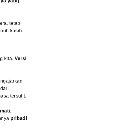
nya yang
ra, tetapi
enuh kasih.
g kita.
Versi
ngajarkan
dari
sa tersulit.
mati
.
annya
pribadi