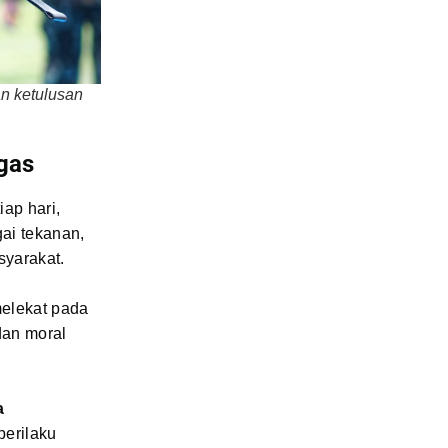
n ketulusan
gas
iap hari,
ai tekanan,
yarakat.
melekat pada
dan moral
a
erilaku