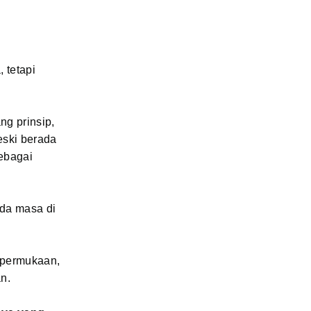
 tetapi
g prinsip,
eski berada
sebagai
ada masa di
r permukaan,
n.