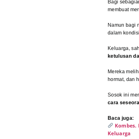
Bagi sebagia
membuat mer
Namun bagi m
dalam kondis
Keluarga, sa
ketulusan d
Mereka melih
hormat, dan h
Sosok ini men
cara seseor
Baca juga:
Kombes. 
Keluarga