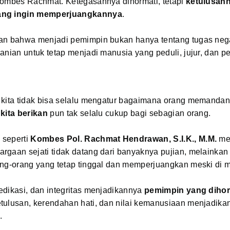
Kombes Rachmat. Ketegasannya dihormati, tetapi
ketulusan
ng ingin memperjuangkannya
.
an bahwa menjadi pemimpin bukan hanya tentang tugas nega
anian untuk tetap menjadi manusia yang peduli, jujur, dan p
 kita tidak bisa selalu mengatur bagaimana orang memandan
kita berikan
pun tak selalu cukup bagi sebagian orang.
 seperti
Kombes Pol. Rachmat Hendrawan, S.I.K., M.M.
me
gaan sejati tidak datang dari banyaknya pujian, melainkan 
ng-orang yang tetap tinggal dan memperjuangkan meski di ma
edikasi, dan integritas menjadikannya
pemimpin yang dihor
tulusan, kerendahan hati, dan nilai kemanusiaan menjadik
i
.