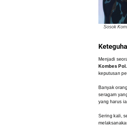
Sosok Komb
Keteguha
Menjadi seora
Kombes Pol.
keputusan pen
Banyak orang
seragam yang
yang harus ia
Sering kali,
melaksanakan