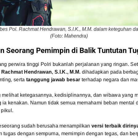
es Pol. Rachmat Hendrawan, S.I.K., M.M. dalam keteguhan da
(Foto: Mahendra)
n Seorang Pemimpin di Balik Tuntutan Tu
ng perwira tinggi Polri bukanlah perjalanan yang ringan. Set
 Rachmat Hendrawan, S.I.K., M.M.
dihadapkan pada berbag
ting, serta
tanggung jawab besar
terhadap negara dan mas
 melihat ketegasannya, kedisiplinannya, dan wibawa yang 
 ia kenakan. Namun tidak semua memahami beban mental 
 pikul.
 seseorang sudah berusaha menampilkan
versi terbaik diriny
 tugas dengan sempurna, memimpin dengan tegas, dan berp