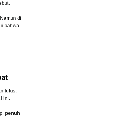
ebut.
. Namun di
hui bahwa
pat
n tulus.
 ini.
api
penuh