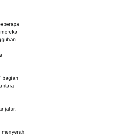
Beberapa
l mereka
ngguhan.
ka
” bagian
antara
r jalur,
ak menyerah,