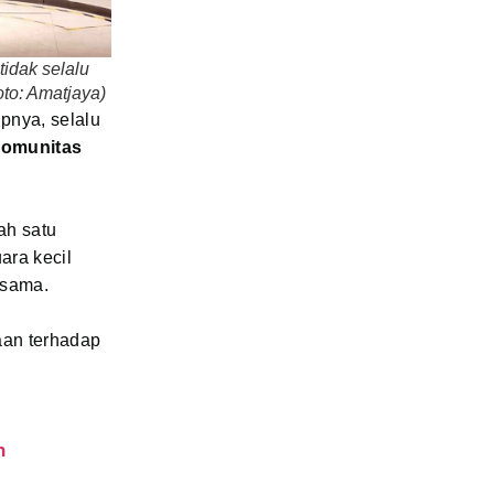
tidak selalu
to: Amatjaya)
pnya, selalu
komunitas
ah satu
ara kecil
rsama.
aan terhadap
n