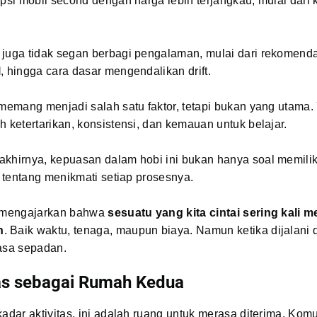
opsi mobil second dengan harga lebih terjangkau, mulai dari 
juga tidak segan berbagi pengalaman, mulai dari rekomendas
l
, hingga cara dasar mengendalikan drift.
 memang menjadi salah satu faktor, tetapi bukan yang utama.
h ketertarikan, konsistensi, dan kemauan untuk belajar.
akhirnya, kepuasan dalam hobi ini bukan hanya soal memilik
pi tentang menikmati setiap prosesnya.
a mengajarkan bahwa
sesuatu yang kita cintai sering kali
n
. Baik waktu, tenaga, maupun biaya. Namun ketika dijalani 
rasa sepadan.
s sebagai Rumah Kedua
kadar aktivitas, ini adalah ruang untuk merasa diterima. Komu