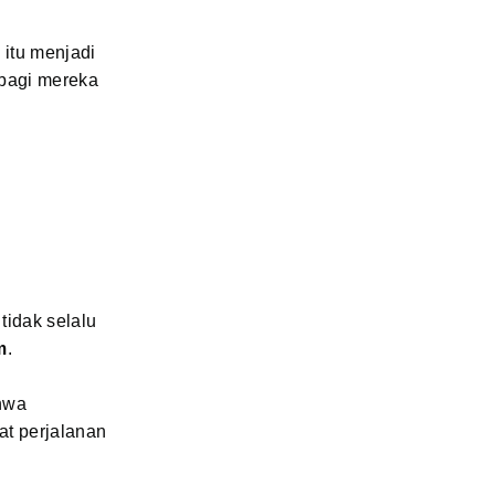
 itu menjadi
 bagi mereka
tidak selalu
m
.
ahwa
at perjalanan