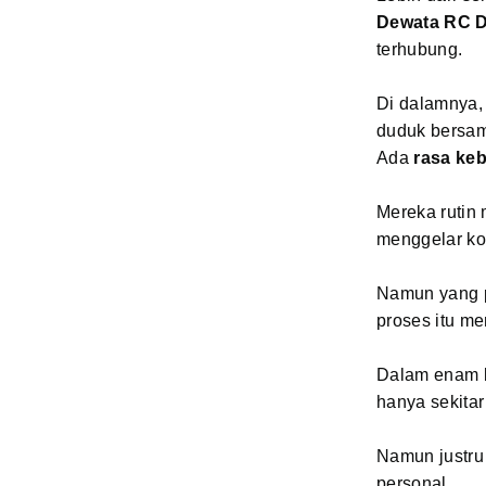
Dewata RC Dr
terhubung.
Di dalamnya,
duduk bersam
Ada
rasa ke
Mereka rutin
menggelar ko
Namun yang p
proses itu m
Dalam enam bu
hanya sekitar
Namun justru 
personal.