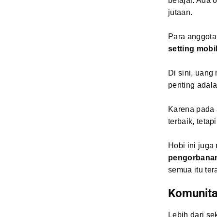
belajar. Ada 
jutaan.
Para anggota 
setting mobi
Di sini, uang
penting adala
Karena pada 
terbaik, teta
Hobi ini jug
pengorbana
semua itu te
Komunita
Lebih dari se