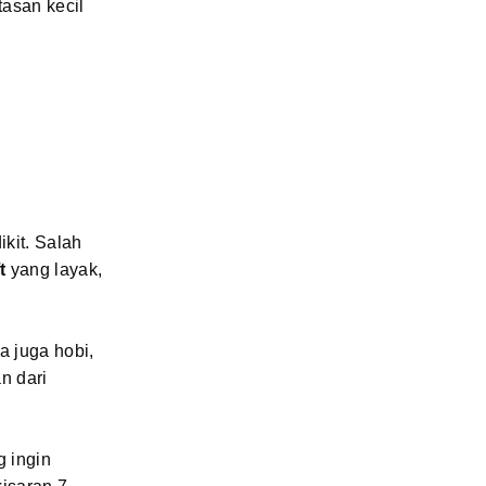
asan kecil
ikit. Salah
t
yang layak,
a juga hobi,
n dari
g ingin