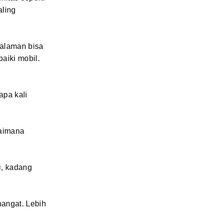
aling
galaman bisa
aiki mobil.
apa kali
gaimana
i, kadang
hangat. Lebih