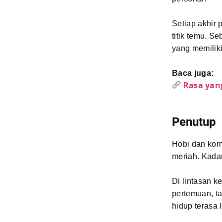
Setiap akhir 
titik temu. 
yang memilik
Baca juga:
Rasa yan
Penutup
Hobi dan komu
meriah. Kada
Di lintasan k
pertemuan, t
hidup terasa 