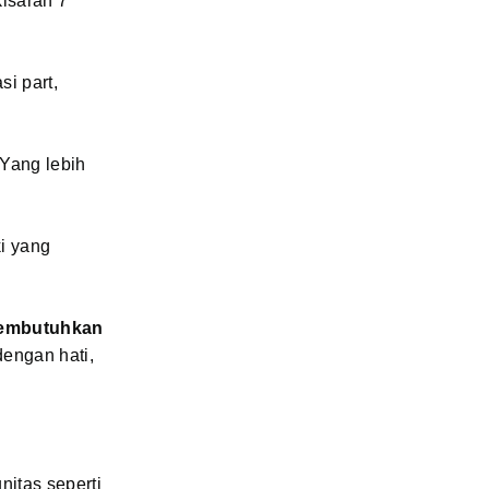
kisaran 7
i part,
 Yang lebih
i yang
 membutuhkan
dengan hati,
nitas seperti