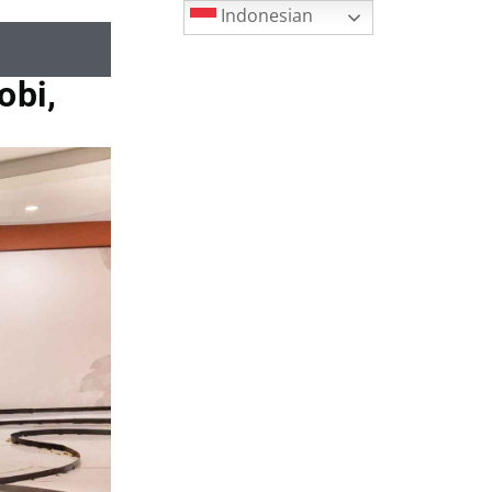
Indonesian
obi,