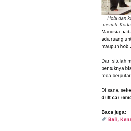
Hobi dan ko
meriah. Kada
Manusia pada 
ada ruang un
maupun hobi.
Dari situlah
bentuknya bis
roda berputa
Di sana, sek
drift car rem
Baca juga:
Bali, Ke