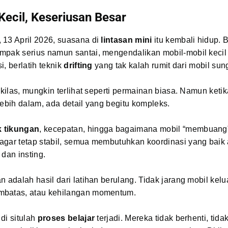
Kecil, Keseriusan Besar
 13 April 2026, suasana di
lintasan mini
itu kembali hidup. 
mpak serius namun santai, mengendalikan mobil-mobil keci
i, berlatih teknik
drifting
yang tak kalah rumit dari mobil su
sekilas, mungkin terlihat seperti permainan biasa. Namun keti
lebih dalam, ada detail yang begitu kompleks.
 tikungan
, kecepatan, hingga bagaimana mobil “membuang
agar tetap stabil, semua membutuhkan koordinasi yang baik 
 dan insting.
n adalah hasil dari latihan berulang. Tidak jarang mobil kelua
batas, atau kehilangan momentum.
di situlah
proses belajar
terjadi. Mereka tidak berhenti, tid