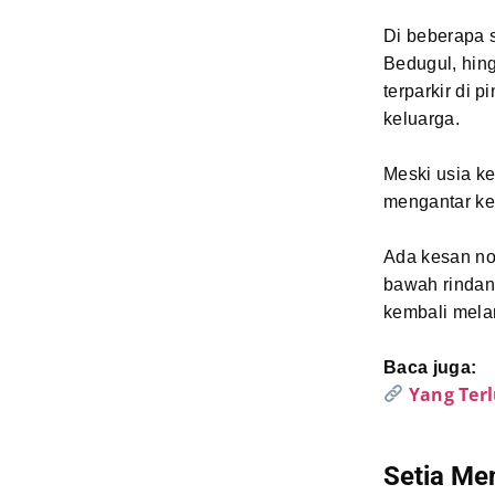
Di beberapa s
Bedugul, hin
terparkir di 
keluarga.
Meski usia ke
mengantar ke
Ada kesan nos
bawah rindang
kembali mela
Baca juga:
Yang Terl
Setia Me