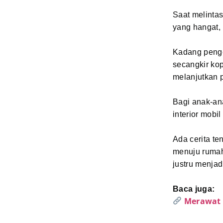
Saat melintas
yang hangat,
Kadang pengen
secangkir ko
melanjutkan p
Bagi anak-an
interior mobi
Ada cerita te
menuju rumah
justru menjad
Baca juga:
Merawat 