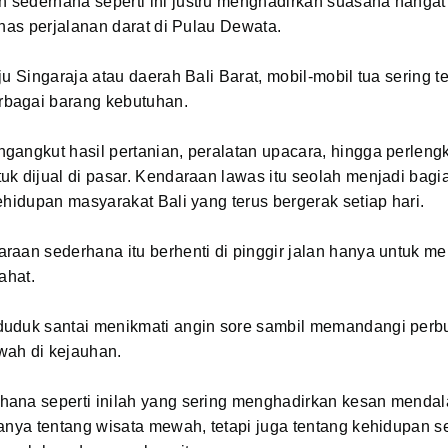
sederhana seperti ini justru menghadirkan suasana hangat
khas perjalanan darat di Pulau Dewata.
ju Singaraja atau daerah Bali Barat, mobil-mobil tua sering te
bagai barang kebutuhan.
gangkut hasil pertanian, peralatan upacara, hingga perlen
k dijual di pasar. Kendaraan lawas itu seolah menjadi bagi
ehidupan masyarakat Bali yang terus bergerak setiap hari.
raan sederhana itu berhenti di pinggir jalan hanya untuk m
ahat.
uduk santai menikmati angin sore sambil memandangi perbu
ah di kejauhan.
ana seperti inilah yang sering menghadirkan kesan mendal
anya tentang wisata mewah, tetapi juga tentang kehidupan se