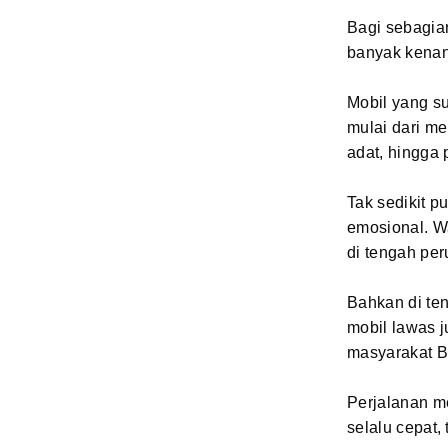
Bagi sebagian
banyak kenan
Mobil yang su
mulai dari me
adat, hingga 
Tak sedikit p
emosional. Wa
di tengah pe
Bahkan di te
mobil lawas j
masyarakat Ba
Perjalanan m
selalu cepat, 