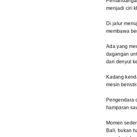
Pemandangan 
menjadi ciri 
Di jalur menu
membawa ber
Ada yang men
dagangan untu
dari denyut k
Kadang kenda
mesin beristir
Pengendara d
hamparan saw
Momen sederh
Bali, bukan h