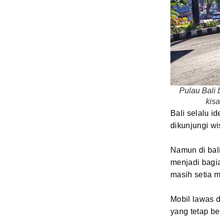
Pulau Bali 
kis
Bali selalu i
dikunjungi w
Namun di bal
menjadi bagi
masih setia m
Mobil lawas d
yang tetap be