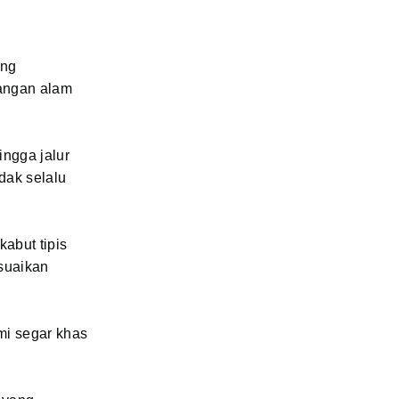
ang
angan alam
ingga jalur
dak selalu
abut tipis
suaikan
mi segar khas