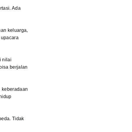
rtasi. Ada
nan keluarga,
i upacara
 nilai
bisa berjalan
, keberadaan
 hidup
eda. Tidak