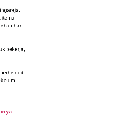
ingaraja,
ditemui
 kebutuhan
uk bekerja,
berhenti di
sebelum
lanya