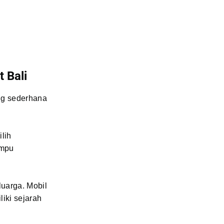
 Bali
ng sederhana
lih
ampu
luarga. Mobil
iki sejarah