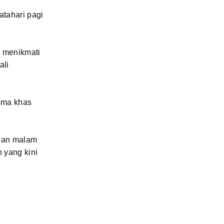
atahari pagi
, menikmati
ali
oma khas
anan malam
 yang kini