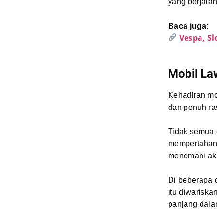
yang berjalan
Baca juga:
Vespa, S
Mobil La
Kehadiran mo
dan penuh ra
Tidak semua 
mempertahan
menemani akti
Di beberapa d
itu diwariska
panjang dala