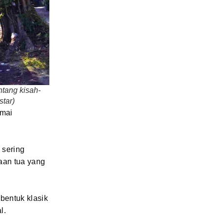
ntang kisah-
tar)
amai
 sering
aan tua yang
bentuk klasik
l.