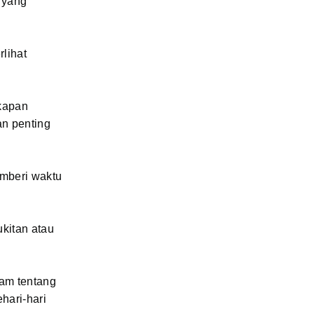
 yang
rlihat
gkapan
an penting
emberi waktu
kitan atau
am tentang
hari-hari