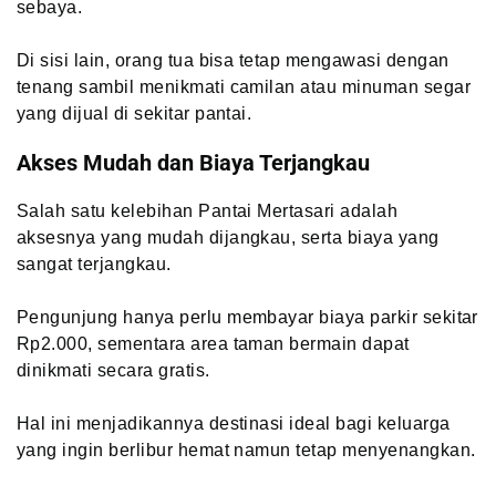
sebaya.
Di sisi lain, orang tua bisa tetap mengawasi dengan
tenang sambil menikmati camilan atau minuman segar
yang dijual di sekitar pantai.
Akses Mudah dan Biaya Terjangkau
Salah satu kelebihan Pantai Mertasari adalah
aksesnya yang mudah dijangkau, serta biaya yang
sangat terjangkau.
Pengunjung hanya perlu membayar biaya parkir sekitar
Rp2.000, sementara area taman bermain dapat
dinikmati secara gratis.
Hal ini menjadikannya destinasi ideal bagi keluarga
yang ingin berlibur hemat namun tetap menyenangkan.