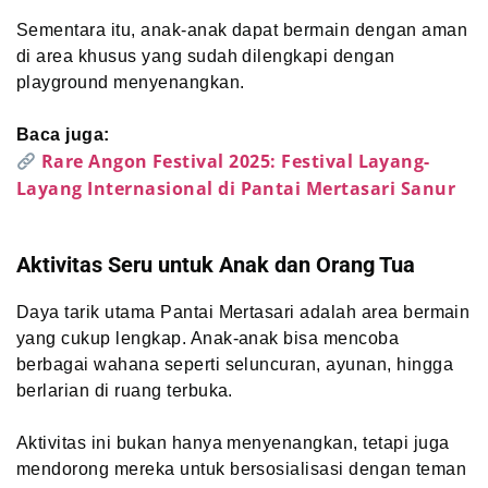
Sementara itu, anak-anak dapat bermain dengan aman
di area khusus yang sudah dilengkapi dengan
playground menyenangkan.
Baca juga:
Rare Angon Festival 2025: Festival Layang-
Layang Internasional di Pantai Mertasari Sanur
Aktivitas Seru untuk Anak dan Orang Tua
Daya tarik utama Pantai Mertasari adalah area bermain
yang cukup lengkap. Anak-anak bisa mencoba
berbagai wahana seperti seluncuran, ayunan, hingga
berlarian di ruang terbuka.
Aktivitas ini bukan hanya menyenangkan, tetapi juga
mendorong mereka untuk bersosialisasi dengan teman