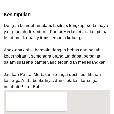
Kesimpulan
Dengan keindahan alam, fasilitas lengkap, serta biaya
yang ramah di kantong, Pantai Mertasari adalah pilihan
tepat untuk quality time bersama keluarga.
Anak-anak bisa bermain dengan bebas dan penuh
kegembiraan, sementara orang tua dapat bersantai
dalam suasana pantai yang teduh dan menenangkan.
Jadikan Pantai Mertasari sebagai destinasi liburan
keluarga Anda berikutnya, dan ciptakan kenangan
indah di Pulau Bali.