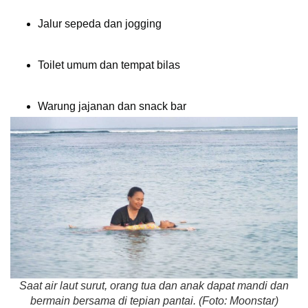
Jalur sepeda dan jogging
Toilet umum dan tempat bilas
Warung jajanan dan snack bar
Saat air laut surut, orang tua dan anak dapat mandi dan
bermain bersama di tepian pantai. (Foto: Moonstar)