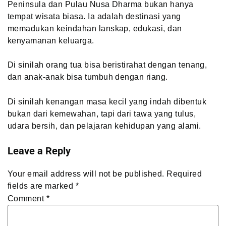
Peninsula dan Pulau Nusa Dharma bukan hanya
tempat wisata biasa. Ia adalah destinasi yang
memadukan keindahan lanskap, edukasi, dan
kenyamanan keluarga.
Di sinilah orang tua bisa beristirahat dengan tenang,
dan anak-anak bisa tumbuh dengan riang.
Di sinilah kenangan masa kecil yang indah dibentuk
bukan dari kemewahan, tapi dari tawa yang tulus,
udara bersih, dan pelajaran kehidupan yang alami.
Leave a Reply
Your email address will not be published.
Required
fields are marked
*
Comment
*