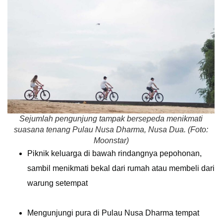
Sejumlah pengunjung tampak bersepeda menikmati
suasana tenang Pulau Nusa Dharma, Nusa Dua. (Foto:
Moonstar)
Piknik keluarga di bawah rindangnya pepohonan,
sambil menikmati bekal dari rumah atau membeli dari
warung setempat
Mengunjungi pura di Pulau Nusa Dharma tempat