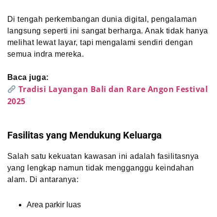
Di tengah perkembangan dunia digital, pengalaman
langsung seperti ini sangat berharga. Anak tidak hanya
melihat lewat layar, tapi mengalami sendiri dengan
semua indra mereka.
Baca juga:
Tradisi Layangan Bali dan Rare Angon Festival
2025
Fasilitas yang Mendukung Keluarga
Salah satu kekuatan kawasan ini adalah fasilitasnya
yang lengkap namun tidak mengganggu keindahan
alam. Di antaranya:
Area parkir luas