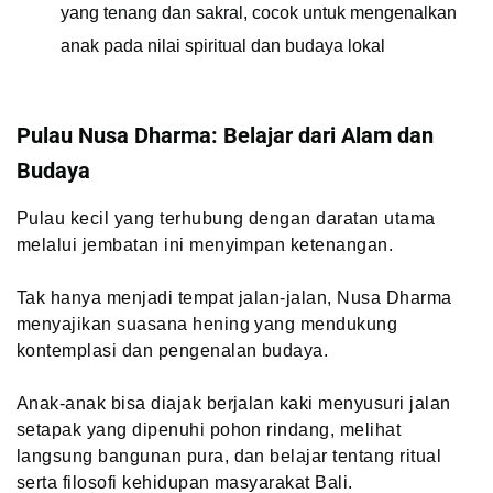
yang tenang dan sakral, cocok untuk mengenalkan
anak pada nilai spiritual dan budaya lokal
Pulau Nusa Dharma: Belajar dari Alam dan
Budaya
Pulau kecil yang terhubung dengan daratan utama
melalui jembatan ini menyimpan ketenangan.
Tak hanya menjadi tempat jalan-jalan, Nusa Dharma
menyajikan suasana hening yang mendukung
kontemplasi dan pengenalan budaya.
Anak-anak bisa diajak berjalan kaki menyusuri jalan
setapak yang dipenuhi pohon rindang, melihat
langsung bangunan pura, dan belajar tentang ritual
serta filosofi kehidupan masyarakat Bali.