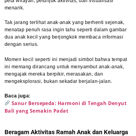
peta wilayah, petunjuk aktivitas, dan visualisasi
menarik.
Tak jarang terlihat anak-anak yang berhenti sejenak,
menatap penuh rasa ingin tahu seperti dalam gambar
dua anak kecil yang berjongkok membaca informasi
dengan serius.
Momen kecil seperti ini menjadi simbol bahwa tempat
ini memang dirancang untuk menyambut anak-anak,
mengajak mereka berpikir, merasakan, dan
mengeksplorasi, bukan sekadar berjalan-jalan.
Baca juga:
Sanur Bersepeda: Harmoni di Tengah Denyut
Bali yang Semakin Padat
Beragam Aktivitas Ramah Anak dan Keluarga