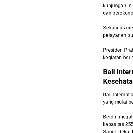
kunjungan in
dan perekono
Sekaligus me
pelayanan pub
Presiden Prab
kegiatan ber
Bali Inte
Kesehata
Bali Internat
yang mulai be
Berdiri megah
kapasitas 255
Sanur, dekat