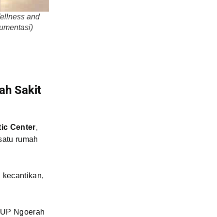
ellness and
kumentasi)
ah Sakit
ic Center
,
 satu rumah
 kecantikan,
RSUP Ngoerah