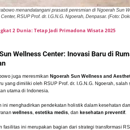
rabowo menandatangani prasasti peresmian di Ngoerah Sun W
 Center, RSUP Prof. dr. I.G.N.G. Ngoerah, Denpasar. (Foto: Do
ngkat 2 Dunia: Tetap Jadi Primadona Wisata 2025
Sun Wellness Center: Inovasi Baru di Rum
an
abowo juga meresmikan
Ngoerah Sun Wellness and Aesthet
baru yang dimiliki oleh RSUP Prof. dr. I.G.N.G. Ngoerah, salah
kan utama di Indonesia.
n ini menghadirkan pendekatan holistik dalam kesehatan dan
yanan
wellness
,
estetika medis
, dan
kesehatan preventif
.
fasilitas ini merupakan bagian dari strategi transformasi 