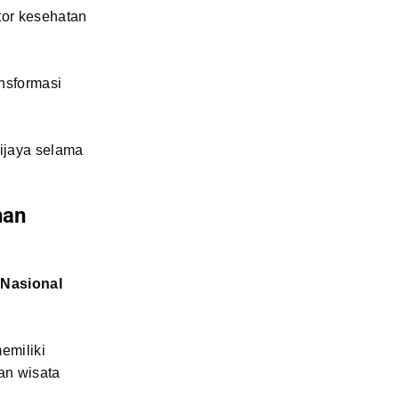
tor kesehatan
nsformasi
Wijaya selama
nan
 Nasional
emiliki
san wisata