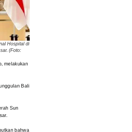
al Hospital di
ar. (Foto:
o, melakukan
 unggulan Bali
erah Sun
sar.
ebutkan bahwa