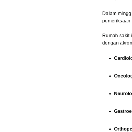
Dalam minggu
pemeriksaan 
Rumah sakit i
dengan akro
Cardiol
Oncolog
Neurolo
Gastroe
Orthope