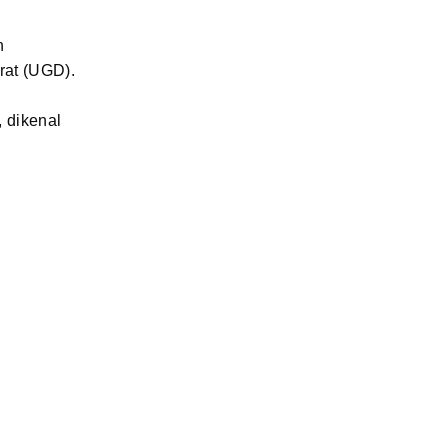
n
rat (UGD).
 dikenal