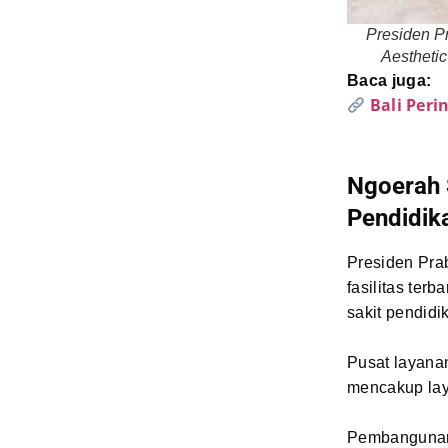
Presiden P
Aesthetic
Baca juga:
Bali Peri
Ngoerah 
Pendidik
Presiden Pr
fasilitas ter
sakit pendidi
Pusat layana
mencakup la
Pembangunan 