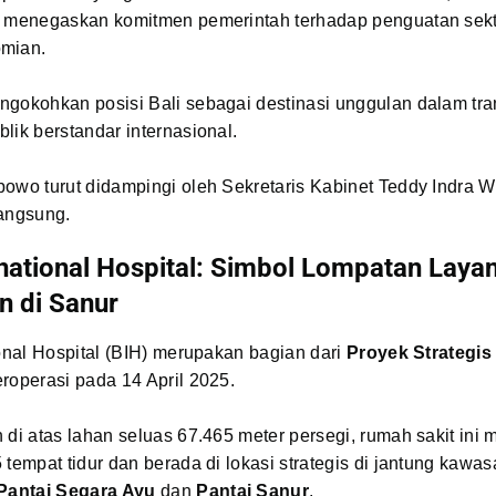
i menegaskan komitmen pemerintah terhadap penguatan sek
mian.
ngokohkan posisi Bali sebagai destinasi unggulan dalam tra
lik berstandar internasional.
owo turut didampingi oleh Sekretaris Kabinet Teddy Indra 
langsung.
rnational Hospital: Simbol Lompatan Laya
n di Sanur
ional Hospital (BIH) merupakan bagian dari
Proyek Strategis
roperasi pada 14 April 2025.
 di atas lahan seluas 67.465 meter persegi, rumah sakit ini m
 tempat tidur dan berada di lokasi strategis di jantung kawa
Pantai Segara Ayu
dan
Pantai Sanur
.