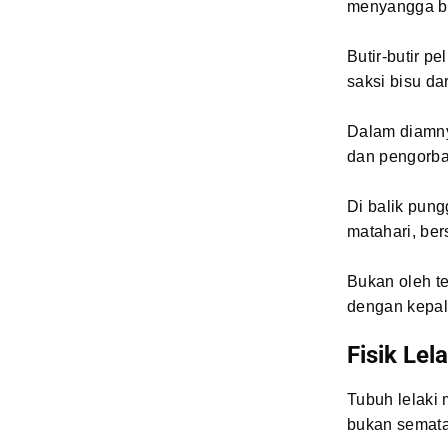
menyangga be
Butir-butir p
saksi bisu da
Dalam diamnya
dan pengorb
Di balik pung
matahari, be
Bukan oleh te
dengan kepal
Fisik Lel
Tubuh lelaki
bukan semata