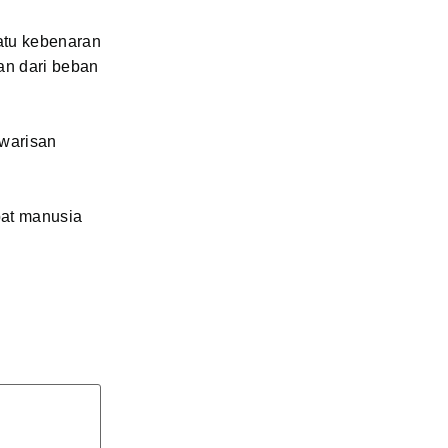
satu kebenaran
kan dari beban
 warisan
bat manusia