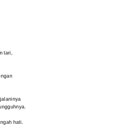
 tari,
dengan
jalaninya
sungguhnya.
ngah hati.