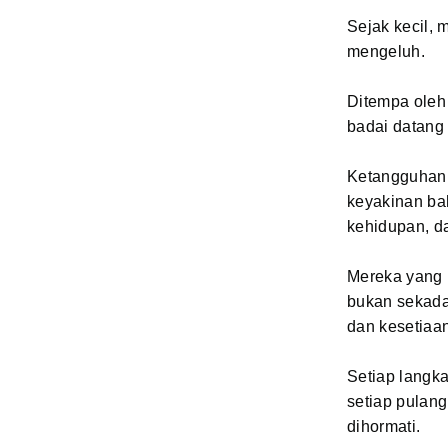
Sejak kecil, 
mengeluh.
Ditempa oleh
badai datang
Ketangguhan 
keyakinan bah
kehidupan, da
Mereka yang m
bukan sekada
dan kesetiaan
Setiap langk
setiap pulan
dihormati.