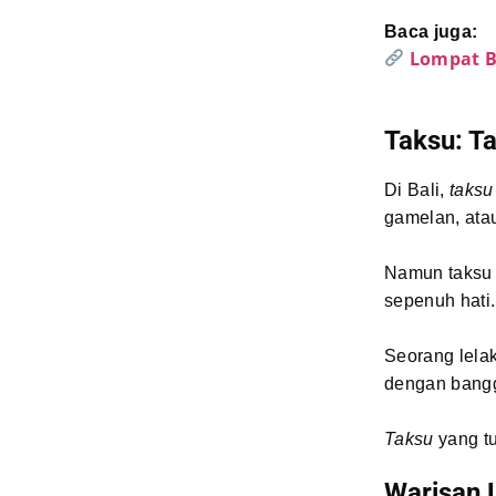
Baca juga:
Lompat B
Taksu: T
Di Bali,
taksu
gamelan, atau
Namun taksu 
sepenuh hati.
Seorang lelak
dengan bangg
Taksu
yang tu
Warisan L