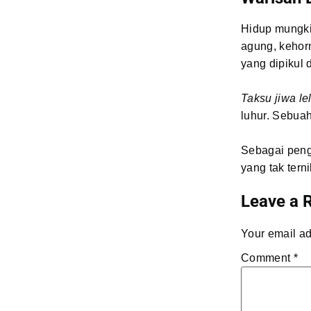
Hidup mungkin
agung, kehorm
yang dipikul 
Taksu jiwa le
luhur. Sebuah
Sebagai pengi
yang tak terni
Leave a 
Your email ad
Comment
*