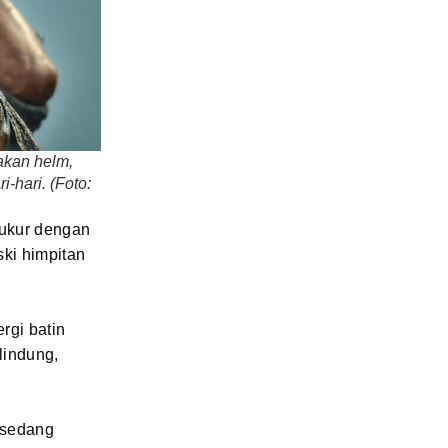
akan helm,
-hari. (Foto:
iukur dengan
ski himpitan
rgi batin
lindung,
 sedang