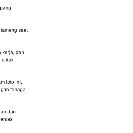
mpang
 tameng saat
 kerja, dan
, untuk
 foto ini,
ngan tenaga
nan dan
pantas