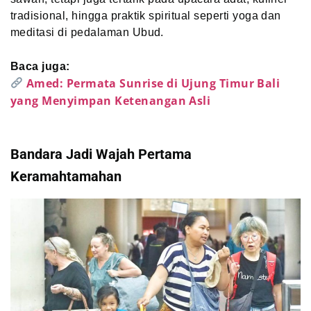
tradisional, hingga praktik spiritual seperti yoga dan
meditasi di pedalaman Ubud.
Baca juga:
Amed: Permata Sunrise di Ujung Timur Bali
yang Menyimpan Ketenangan Asli
Bandara Jadi Wajah Pertama
Keramahtamahan