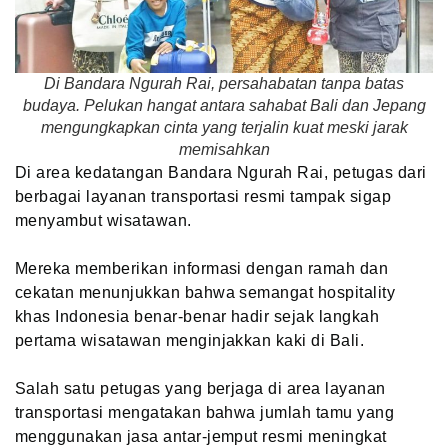
Di Bandara Ngurah Rai, persahabatan tanpa batas
budaya. Pelukan hangat antara sahabat Bali dan Jepang
mengungkapkan cinta yang terjalin kuat meski jarak
memisahkan
Di area kedatangan Bandara Ngurah Rai, petugas dari
berbagai layanan transportasi resmi tampak sigap
menyambut wisatawan.
Mereka memberikan informasi dengan ramah dan
cekatan menunjukkan bahwa semangat hospitality
khas Indonesia benar-benar hadir sejak langkah
pertama wisatawan menginjakkan kaki di Bali.
Salah satu petugas yang berjaga di area layanan
transportasi mengatakan bahwa jumlah tamu yang
menggunakan jasa antar-jemput resmi meningkat