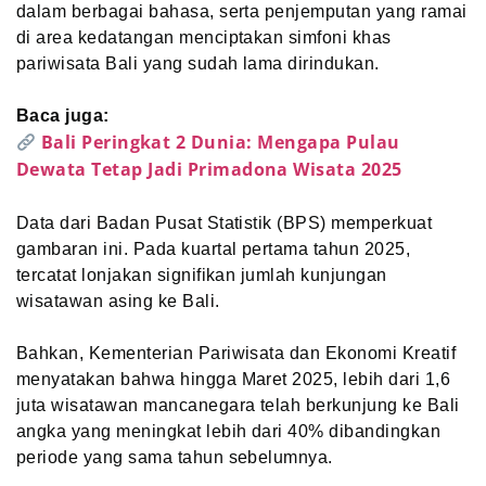
dalam berbagai bahasa, serta penjemputan yang ramai
di area kedatangan menciptakan simfoni khas
pariwisata Bali yang sudah lama dirindukan.
Baca juga:
Bali Peringkat 2 Dunia: Mengapa Pulau
Dewata Tetap Jadi Primadona Wisata 2025
Data dari Badan Pusat Statistik (BPS) memperkuat
gambaran ini. Pada kuartal pertama tahun 2025,
tercatat lonjakan signifikan jumlah kunjungan
wisatawan asing ke Bali.
Bahkan, Kementerian Pariwisata dan Ekonomi Kreatif
menyatakan bahwa hingga Maret 2025, lebih dari 1,6
juta wisatawan mancanegara telah berkunjung ke Bali
angka yang meningkat lebih dari 40% dibandingkan
periode yang sama tahun sebelumnya.