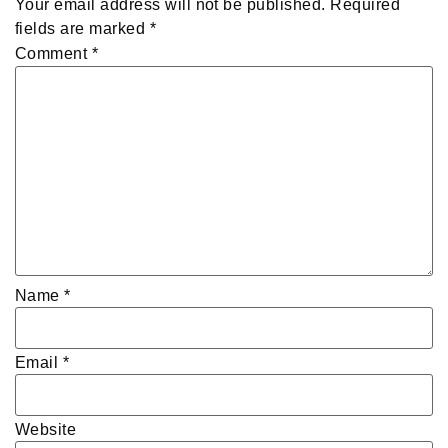
Your email address will not be published.
Required
fields are marked
*
Comment
*
Name
*
Email
*
Website