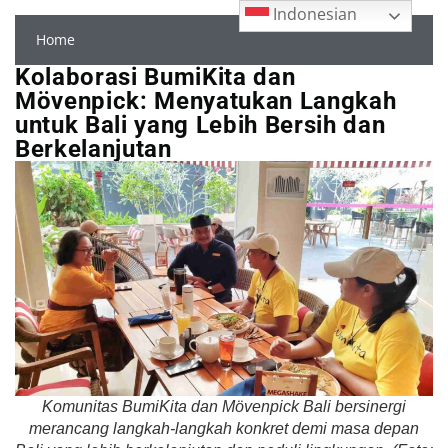
Indonesian
Home
Kolaborasi BumiKita dan
Mövenpick: Menyatukan Langkah
untuk Bali yang Lebih Bersih dan
Berkelanjutan
Komunitas BumiKita dan Mövenpick Bali bersinergi
merancang langkah-langkah konkret demi masa depan