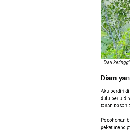
Dari keting
Diam ya
Aku berdiri d
dulu perlu di
tanah basah 
Pepohonan ber
pekat mencipt