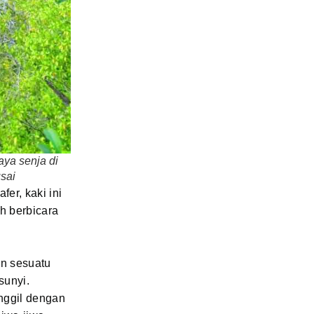
ya senja di
sai
er, kaki ini
h berbicara
n sesuatu
sunyi.
nggil dengan