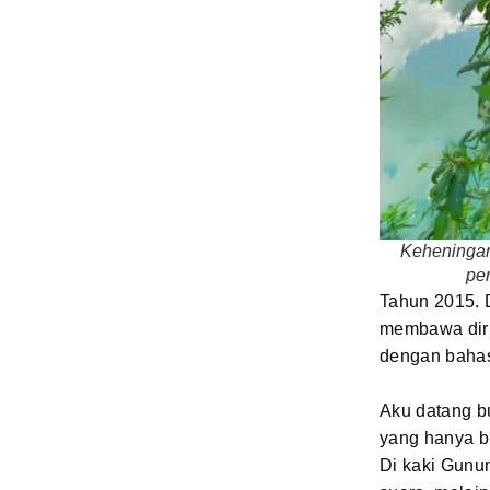
Keheningan
pe
Tahun 2015. D
membawa diri 
dengan bahas
Aku datang b
yang hanya b
Di kaki Gunu