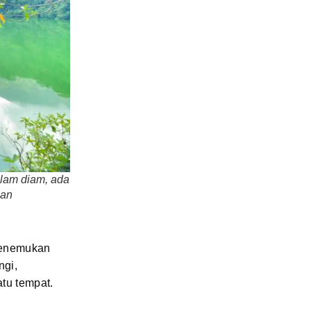
alam diam, ada
ian
 menemukan
ngi,
atu tempat.