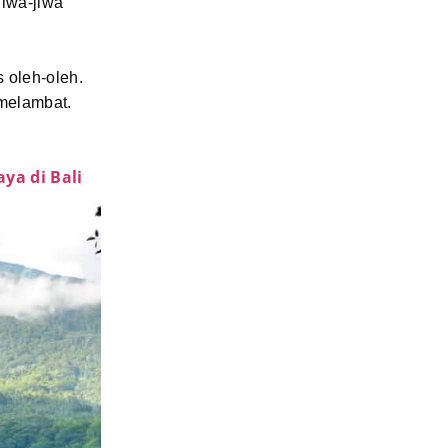
jiwa-jiwa
s oleh-oleh.
 melambat.
ya di Bali