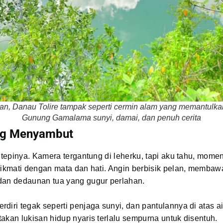
gian, Danau Tolire tampak seperti cermin alam yang memantulk
Gunung Gamalama sunyi, damai, dan penuh cerita
ng Menyambut
i tepinya. Kamera tergantung di leherku, tapi aku tahu, momen
nikmati dengan mata dan hati. Angin berbisik pelan, memba
dan dedaunan tua yang gugur perlahan.
diri tegak seperti penjaga sunyi, dan pantulannya di atas ai
akan lukisan hidup nyaris terlalu sempurna untuk disentuh.