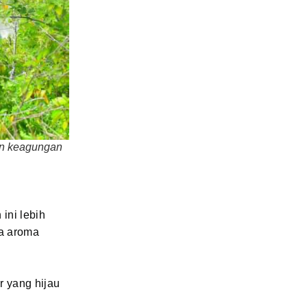
an keagungan
 ini lebih
wa aroma
r yang hijau